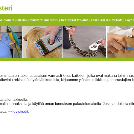
teri
ää eläin rekisteriin
|
Rekisteröi mikrosiru
|
Rekisteröi tatuointi
|
Etsi eläin rekisteristä
|
Löysi
toimintaa on jatkunut tasaisen varmasti kiitos kaikkien, jotka ovat mukana toiminnas
inta rekisteriä löytöeläinkodeista, kirjaamme ylös lemmikkitietoja harrastajien t
tällä lomakkeella.
 omalla tunnuksella ja käyttää oman tunnuksen palautelomaketta. Jos mahdollista nii
ketta >>
löytökodit
.