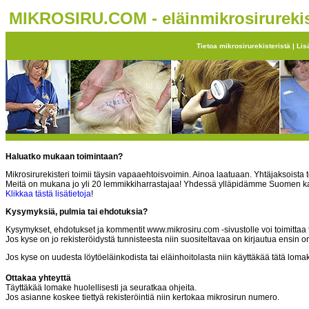
MIKROSIRU.COM - eläinmikrosirurekis
Tietoa mikrosirurekisteristä
|
Lis
Haluatko mukaan toimintaan?
Mikrosirurekisteri toimii täysin vapaaehtoisvoimin. Ainoa laatuaan. Yhtäjaksoista 
Meitä on mukana jo yli 20 lemmikkiharrastajaa! Yhdessä ylläpidämme Suomen kattav
Klikkaa tästä lisätietoja
!
Kysymyksiä, pulmia tai ehdotuksia?
Kysymykset, ehdotukset ja kommentit www.mikrosiru.com -sivustolle voi toimittaa 
Jos kyse on jo rekisteröidystä tunnisteesta niin suositeltavaa on kirjautua ensin
Jos kyse on uudesta löytöeläinkodista tai eläinhoitolasta niin käyttäkää tätä loma
Ottakaa yhteyttä
Täyttäkää lomake huolellisesti ja seuratkaa ohjeita.
Jos asianne koskee tiettyä rekisteröintiä niin kertokaa mikrosirun numero.