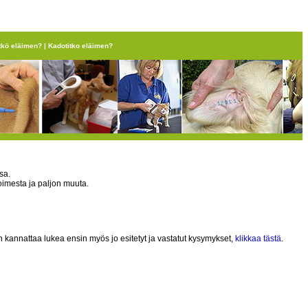
tkö eläimen?
|
Kadotitko eläimen?
sa.
oimesta ja paljon muuta.
n kannattaa lukea ensin myös jo esitetyt ja vastatut kysymykset,
klikkaa tästä
.