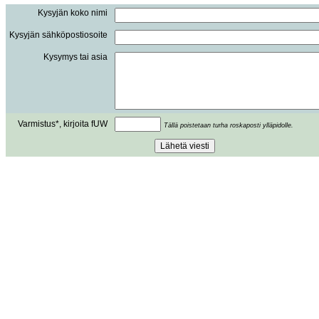
Kysyjän koko nimi
Kysyjän sähköpostiosoite
Kysymys tai asia
Varmistus*, kirjoita fUW
Tällä poistetaan turha roskaposti ylläpidolle.