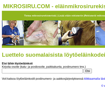
MIKROSIRU.COM - eläinmikrosirurekis
Tietoa mikrosirurekisteristä
|
Lisää eläin rekisteriin
|
Rekisteröi mikros
Luettelo suomalaisista löytöeläinkode
Etsi lähin löytöeläinkoti
Kirjoita osoite (katu- ja postiosoite, paikkakunta, postinumero tms.)
Voit katsoa löytöeläinkodit postinumero- ja aakkosjärjestyksessä
klikkaamalla täs
© 