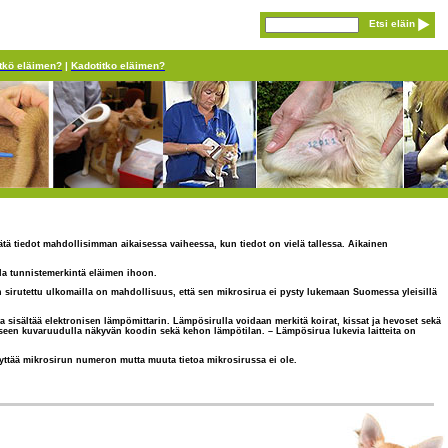
Etsi eläin
tkö eläimen?
|
Kadotitko eläimen?
isätä tiedot mahdollisimman aikaisessa vaiheessa, kun tiedot on vielä tallessa. Aikainen
oida tunnistemerkintä eläimen ihoon.
n on sirutettu ulkomailla on mahdollisuus, että sen mikrosirua ei pysty lukemaan Suomessa yleisillä
sisältää elektronisen lämpömittarin. Lämpösirulla voidaan merkitä koirat, kissat ja hevoset sekä
teeseen kuvaruudulla näkyvän koodin sekä kehon lämpötilan. – Lämpösirua lukevia laitteita on
näyttää mikrosirun numeron mutta muuta tietoa mikrosirussa ei ole.