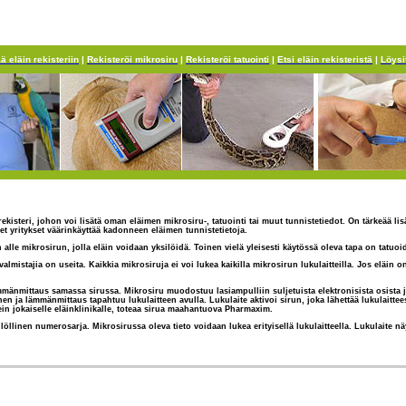
ä eläin rekisteriin
|
Rekisteröi mikrosiru
|
Rekisteröi tatuointi
|
Etsi eläin rekisteristä
|
Löysi
n rekisteri, johon voi lisätä oman eläimen mikrosiru-, tatuointi tai muut tunnistetiedot. On tärkeää l
et yritykset väärinkäyttää kadonneen eläimen tunnistetietoja.
n alle mikrosirun, jolla eläin voidaan yksilöidä. Toinen vielä yleisesti käytössä oleva tapa on tatu
 valmistajia on useita. Kaikkia mikrosiruja ei voi lukea kaikilla mikrosirun lukulaitteilla. Jos eläi
nmittaus samassa sirussa. Mikrosiru muodostuu lasiampulliin suljetuista elektronisista osista ja 
nen ja lämmänmittaus tapahtuu lukulaitteen avulla. Lukulaite aktivoi sirun, joka lähettää lukulait
in jokaiselle eläinklinikalle, toteaa sirua maahantuova Pharmaxim.
öllinen numerosarja. Mikrosirussa oleva tieto voidaan lukea erityisellä lukulaitteella. Lukulaite 