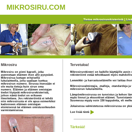
MIKROSIRU.COM
Tietoa mikrosirurekisteristä
|
Lisä
Mikrosiru
Tervetuloa!
Mikrosiru on pieni kapseli, joka
Mikrosirurekisteri on kaikille käyttäjille avoi
asennetaan eläimen ihon alle pysyvästi.
rekisteröinti estää tehokkaasti myös mahdollis
Mikrosirua luetaan erityisellä
Lemmikki- ja harrastuseläimille voi laittaa iho
lukulaitteella, jolla saadaan luettua
mikrosirun numero. Sirussa itsessään ei
Mikrosiruvalmistajia, -malleja, -standardeja ja
ole muita tietoja kuin sirun oma
mikrosirun lukulaitteilla.
numero. Eläimen ja eläimen omistajan
tiedot löytyvät mikrosirurekisteristä,
Lämpömikrosirussa on tunnistus ja kehon lämmä
johon nämä tiedot on erikseen
myäs linnut ja eksoottiset eläimet. Tunnistami
ilmoitettava. Jos rekisteröintiä ei tehdä
Suomessa myyty noin 150 kappaletta, eli melke
niin mikrosirusta ei ole apua esimerkiksi
kadonneen eläimen omistajan
Jokaisessa valmistetussa mikrosirussa on yksil
etsimisessä tai eläimen omistusoikeuden
varmistamisessa.
Lue lisää tästä
Tärkeää!