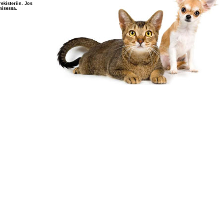
ekisteriin. Jos
misessa.