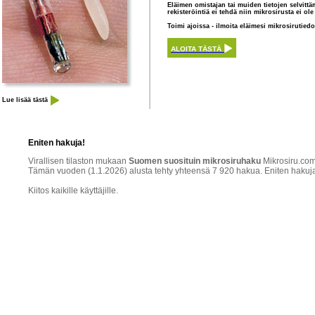
Eläimen omistajan tai muiden tietojen selvittä
rekisteröintiä ei tehdä niin mikrosirusta ei 
Toimi ajoissa - ilmoita eläimesi mikrosirutiedo
ALOITA TÄSTÄ
Lue lisää tästä
Eniten hakuja!
Virallisen tilaston mukaan
Suomen suosituin mikrosiruhaku
Mikrosiru.com 
Tämän vuoden (1.1.2026) alusta tehty yhteensä 7 920 hakua. Eniten hakuja tek
Kiitos kaikille käyttäjille.