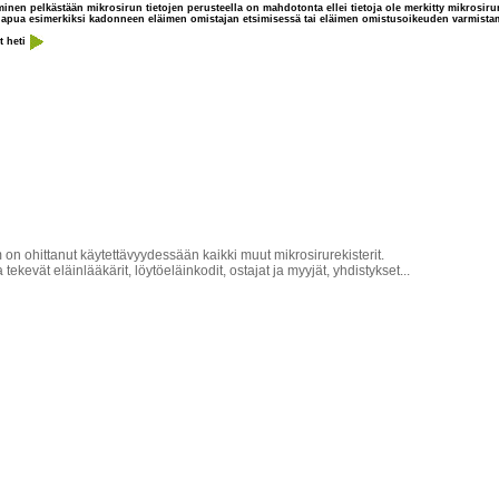
minen pelkästään mikrosirun tietojen perusteella on mahdotonta ellei tietoja ole merkitty mikrosirur
ole apua esimerkiksi kadonneen eläimen omistajan etsimisessä tai eläimen omistusoikeuden varmista
t heti
on ohittanut käytettävyydessään kaikki muut mikrosirurekisterit.
evät eläinlääkärit, löytöeläinkodit, ostajat ja myyjät, yhdistykset...